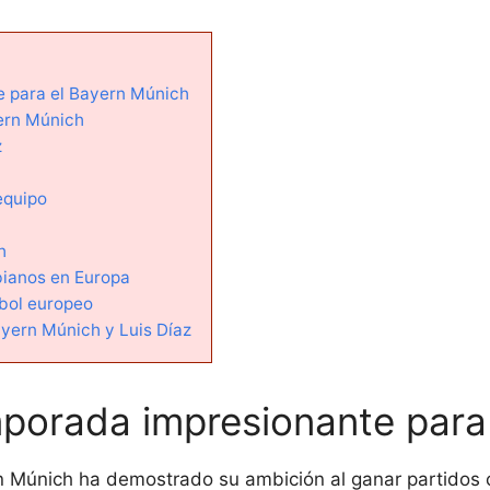
 para el Bayern Múnich
yern Múnich
z
 equipo
h
ianos en Europa
tbol europeo
yern Múnich y Luis Díaz
porada impresionante para
rn Múnich ha demostrado su ambición al ganar partidos c