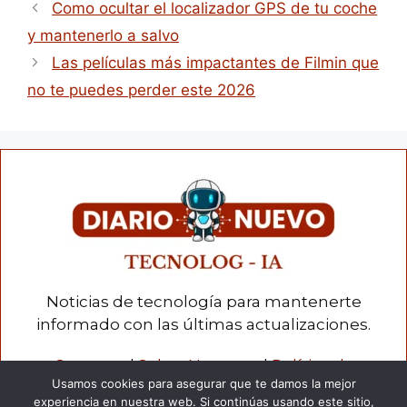
Como ocultar el localizador GPS de tu coche
y mantenerlo a salvo
Las películas más impactantes de Filmin que
no te puedes perder este 2026
Noticias de tecnología para mantenerte
informado con las últimas actualizaciones.
Contacto
|
Sobre Nosotros
|
Política de
Usamos cookies para asegurar que te damos la mejor
privacidad
|
Términos y condiciones
|
Cookies
experiencia en nuestra web. Si continúas usando este sitio,