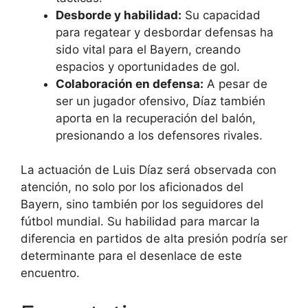
Desborde y habilidad:
Su capacidad
para regatear y desbordar defensas ha
sido vital para el Bayern, creando
espacios y oportunidades de gol.
Colaboración en defensa:
A pesar de
ser un jugador ofensivo, Díaz también
aporta en la recuperación del balón,
presionando a los defensores rivales.
La actuación de Luis Díaz será observada con
atención, no solo por los aficionados del
Bayern, sino también por los seguidores del
fútbol mundial. Su habilidad para marcar la
diferencia en partidos de alta presión podría ser
determinante para el desenlace de este
encuentro.