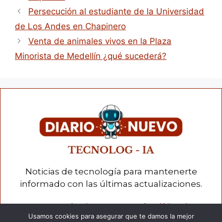
Persecución al estudiante de la Universidad
de Los Andes en Chapinero
Venta de animales vivos en la Plaza
Minorista de Medellín ¿qué sucederá?
Noticias de tecnología para mantenerte
informado con las últimas actualizaciones.
Contacto
|
Sobre Nosotros
|
Política de
Usamos cookies para asegurar que te damos la mejor
privacidad
|
Términos y condiciones
|
Cookies