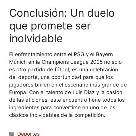
Conclusión: Un duelo
que promete ser
inolvidable
El enfrentamiento entre el PSG y el Bayern
Múnich en la Champions League 2025 no solo
es otro partido de fútbol; es una celebración
del deporte, una oportunidad para que los
jugadores brillen en el escenario más grande de
Europa. Con el talento de Luis Díaz y la pasión
de las aficiones, este encuentro tiene todos los
ingredientes para convertirse en uno de los
clásicos inolvidables de la competición.
Deportes