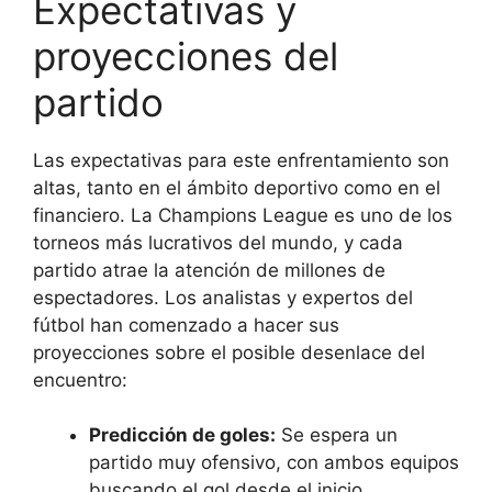
Expectativas y
proyecciones del
partido
Las expectativas para este enfrentamiento son
altas, tanto en el ámbito deportivo como en el
financiero. La Champions League es uno de los
torneos más lucrativos del mundo, y cada
partido atrae la atención de millones de
espectadores. Los analistas y expertos del
fútbol han comenzado a hacer sus
proyecciones sobre el posible desenlace del
encuentro:
Predicción de goles:
Se espera un
partido muy ofensivo, con ambos equipos
buscando el gol desde el inicio.