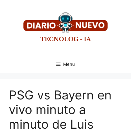
Menu
PSG vs Bayern en
vivo minuto a
minuto de Luis