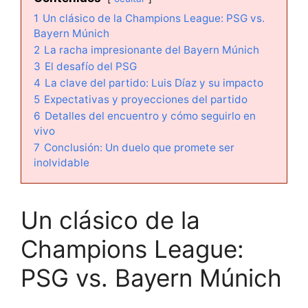
1
Un clásico de la Champions League: PSG vs.
Bayern Múnich
2
La racha impresionante del Bayern Múnich
3
El desafío del PSG
4
La clave del partido: Luis Díaz y su impacto
5
Expectativas y proyecciones del partido
6
Detalles del encuentro y cómo seguirlo en
vivo
7
Conclusión: Un duelo que promete ser
inolvidable
Un clásico de la
Champions League:
PSG vs. Bayern Múnich