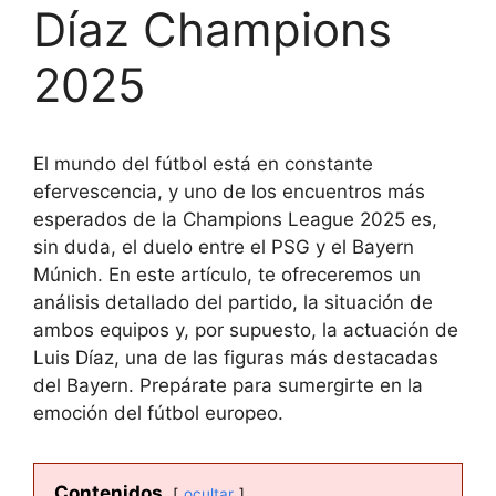
Díaz Champions
2025
El mundo del fútbol está en constante
efervescencia, y uno de los encuentros más
esperados de la Champions League 2025 es,
sin duda, el duelo entre el PSG y el Bayern
Múnich. En este artículo, te ofreceremos un
análisis detallado del partido, la situación de
ambos equipos y, por supuesto, la actuación de
Luis Díaz, una de las figuras más destacadas
del Bayern. Prepárate para sumergirte en la
emoción del fútbol europeo.
Contenidos
ocultar