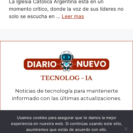
La Iglesia Católica Argentina está en un
momento crítico, donde la voz de sus líderes no
solo se escucha en …
Leer mas
Noticias de tecnología para mantenerte
informado con las últimas actualizaciones.
Contacto
|
Sobre Nosotros
|
Política de
Usamos cookies para asegurar que te damos la mejor
privacidad
|
Términos y condiciones
|
Cookies
experiencia en nuestra web. Si continúas usando este sitio,
asumiremos que estás de acuerdo con ello.
© 2026 Diario Nuevo – Todos los derechos reservados.